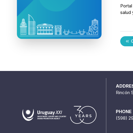
Portal
salud 
G
ADDRE
Rincón 
PHONE
(598) 2