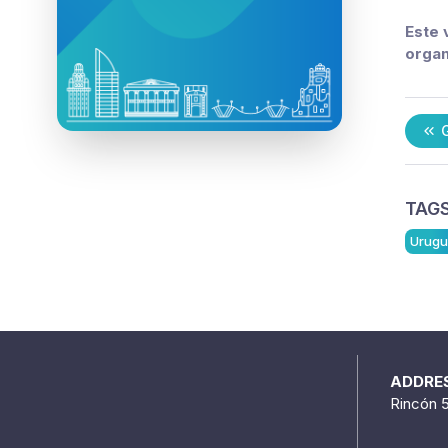
Este 
organ
G
TAGS
Urugu
ADDRE
Rincón 