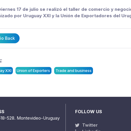
viernes 17 de julio se realizó el taller de comercio y neg
izado por Uruguay XXI y la Unión de Exportadores del Uru
o Back
:
ay XXI
Union of Exporters
Trade and business
SS
FOLLOW US
518-528. Montevideo-Uruguay
Twitter