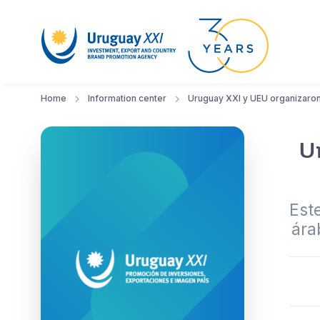
Home
Information center
Uruguay XXI y UEU organizaron
U
Este
ára