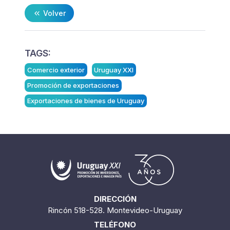
Volver
TAGS:
Comercio exterior
Uruguay XXI
Promoción de exportaciones
Exportaciones de bienes de Uruguay
DIRECCIÓN
Rincón 518-528. Montevideo-Uruguay
TELÉFONO