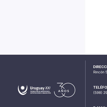
DIRECC
Rincón 
TELÉF
(598) 2