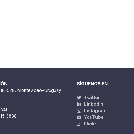
IÓN
SÍGUENOS EN
518-528. Montevideo-Uruguay
Twitter
Linkedin
ONO
Instagram
915 3838
YouTube
Flickr