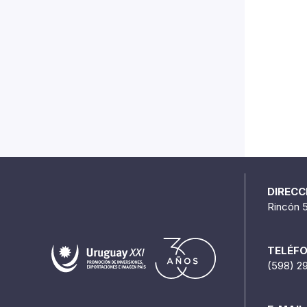
DIRECC
Rincón 
TELÉF
(598) 2