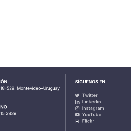
IÓN
SÍGUENOS EN
518-528. Montevideo-Uruguay
Twitter
Linkedin
ONO
Instagram
915 3838
YouTube
Flickr