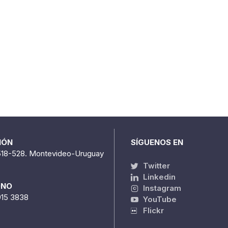
IÓN
SÍGUENOS EN
518-528. Montevideo-Uruguay
Twitter
Linkedin
ONO
Instagram
915 3838
YouTube
Flickr