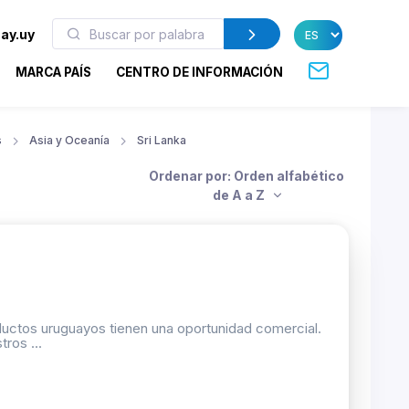
ay.uy
MARCA PAÍS
CENTRO DE INFORMACIÓN
s
Asia y Oceanía
Sri Lanka
Ordenar por: Orden alfabético
de A a Z
oductos uruguayos tienen una oportunidad comercial.
ros ...