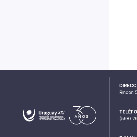
DIRECC
Rincón 
TELÉF
(598) 2