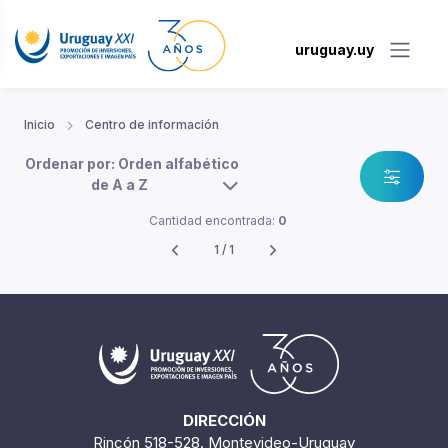
uruguay.uy
Inicio
Centro de información
Ordenar por: Orden alfabético
de A a Z
Cantidad encontrada:
0
1 / 1
DIRECCIÓN
Rincón 518-528. Montevideo-Uruguay