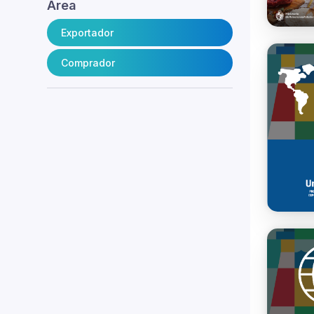
Área
Exportador
Comprador