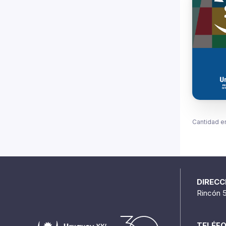
Cantidad e
DIRECC
Rincón 
TELÉF