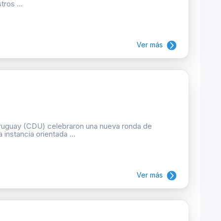
ros ...
Ver más
Uruguay (CDU) celebraron una nueva ronda de
 instancia orientada ...
Ver más