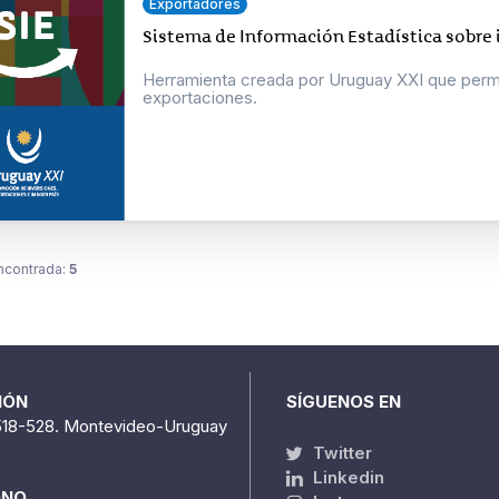
Exportadores
Sistema de Información Estadística sobre
Herramienta creada por Uruguay XXI que permit
exportaciones.
ncontrada:
5
IÓN
SÍGUENOS EN
518-528. Montevideo-Uruguay
Twitter
Linkedin
ONO