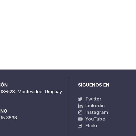
IÓN
SÍGUENOS EN
518-528. Montevideo-Uruguay
Twitter
Linkedin
ONO
Instagram
915 3838
YouTube
Flickr