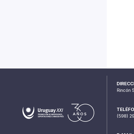
DIRECC
Rincón 
TELÉF
(598) 2