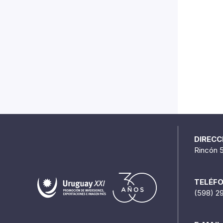
DIRECC
Rincón 
TELÉF
(598) 2