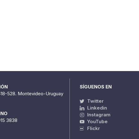
IÓN
SÍGUENOS EN
518-528. Montevideo-Uruguay
Twitter
Linkedin
ONO
Instagram
915 3838
YouTube
Flickr