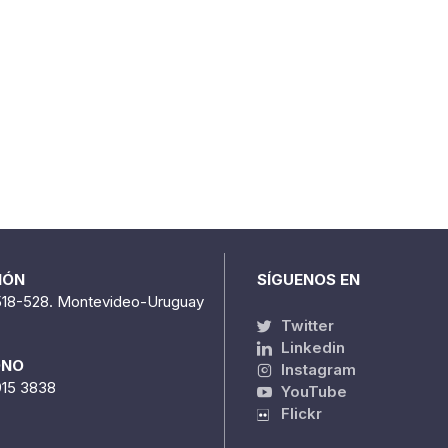
IÓN
SÍGUENOS EN
518-528. Montevideo-Uruguay
Twitter
Linkedin
ONO
Instagram
915 3838
YouTube
Flickr