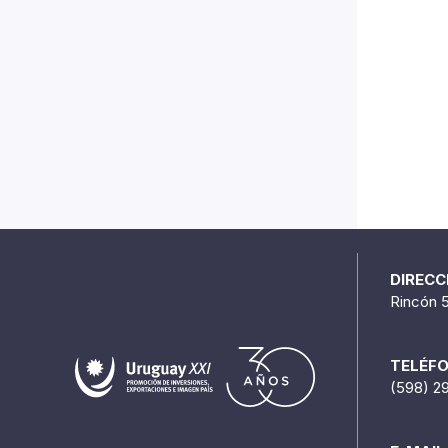
DIRECC
Rincón 
TELÉF
(598) 2