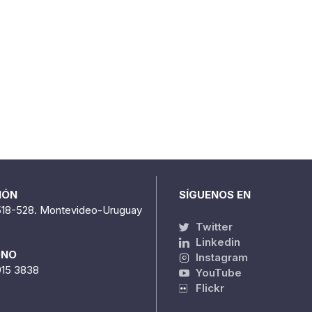
IÓN
SÍGUENOS EN
518-528. Montevideo-Uruguay
Twitter
Linkedin
ONO
Instagram
915 3838
YouTube
Flickr