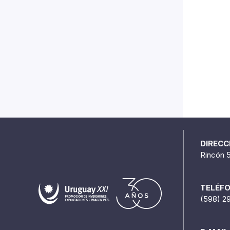
DIRECC
Rincón 
TELÉF
(598) 2