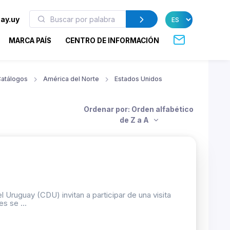
ay.uy
MARCA PAÍS
CENTRO DE INFORMACIÓN
atálogos
América del Norte
Estados Unidos
Ordenar por: Orden alfabético
de Z a A
 Uruguay (CDU) invitan a participar de una visita
s se ...