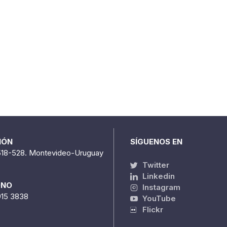
IÓN
SÍGUENOS EN
518-528. Montevideo-Uruguay
Twitter
Linkedin
ONO
Instagram
915 3838
YouTube
Flickr