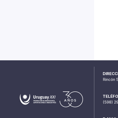
DIRECC
Rincón 
TELÉF
(598) 2