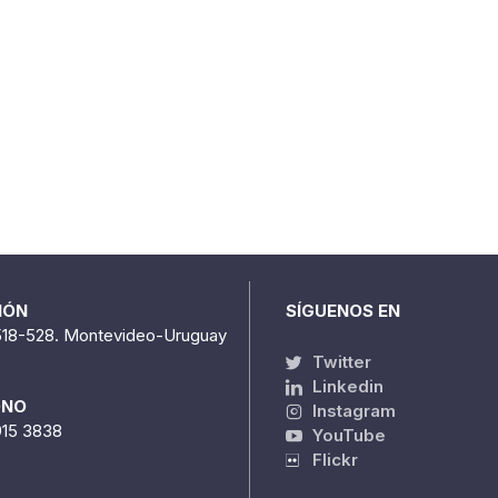
IÓN
SÍGUENOS EN
518-528. Montevideo-Uruguay
Twitter
Linkedin
ONO
Instagram
915 3838
YouTube
Flickr