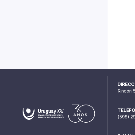
DIRECC
Rincón 
TELÉF
(598) 2