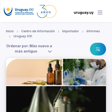
uruguay.uy
Inicio
Centro de información
Importador
Informes
Uruguay XXI
Ordenar por: Más nuevo a
más antiguo