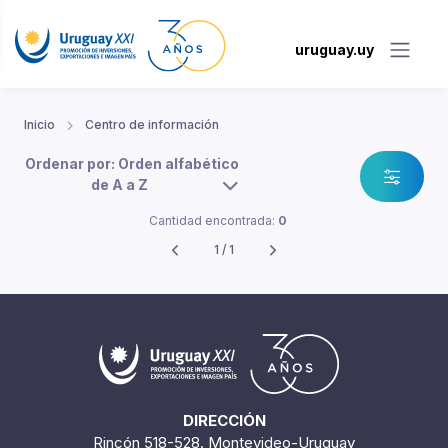
uruguay.uy
Inicio
Centro de información
Ordenar por: Orden alfabético
de A a Z
Cantidad encontrada:
0
1 / 1
DIRECCIÓN
Rincón 518-528. Montevideo-Uruguay