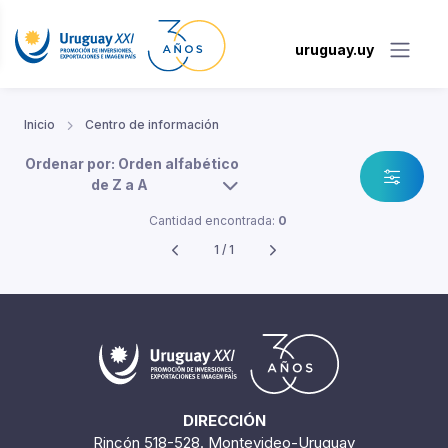
uruguay.uy
Inicio
Centro de información
Ordenar por: Orden alfabético
de Z a A
Cantidad encontrada:
0
1 / 1
DIRECCIÓN
Rincón 518-528. Montevideo-Uruguay