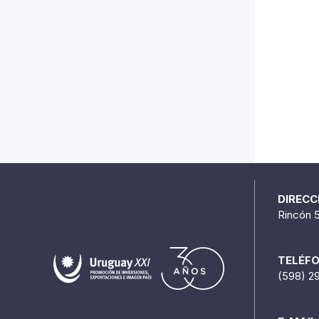
DIRECC
Rincón 
TELÉF
(598) 2