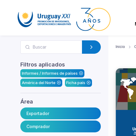
Inicio
Filtros aplicados
Informes / Informes de países
América del Norte
Ficha país
Área
Exportador
Comprador