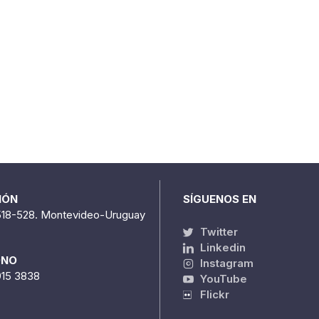
IÓN
SÍGUENOS EN
518-528. Montevideo-Uruguay
Twitter
Linkedin
ONO
Instagram
915 3838
YouTube
Flickr