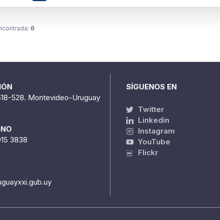
ncontrada:
6
IÓN
SÍGUENOS EN
518-528. Montevideo-Uruguay
Twitter
Linkedin
ONO
Instagram
915 3838
YouTube
Flickr
uguayxxi.gub.uy