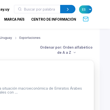
ay.uy
MARCA PAÍS
CENTRO DE INFORMACIÓN
Uruguay
Exportaciones
Ordenar por: Orden alfabético
de A a Z
y la situación macroeconómica de Emiratos Árabes
les con ...