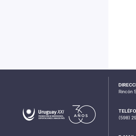
DIRECC
Rincón 
TELÉF
(598) 2