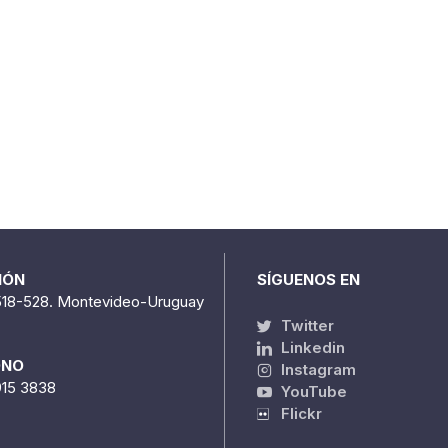
IÓN
SÍGUENOS EN
518-528. Montevideo-Uruguay
Twitter
Linkedin
ONO
Instagram
915 3838
YouTube
Flickr