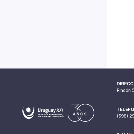
DIRECC
Rincón 
TELÉF
(598) 2