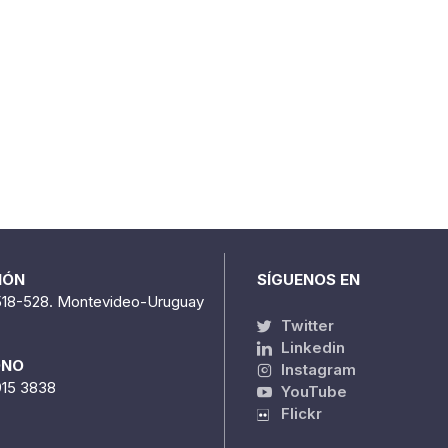
IÓN
SÍGUENOS EN
518-528. Montevideo-Uruguay
Twitter
Linkedin
ONO
Instagram
915 3838
YouTube
Flickr