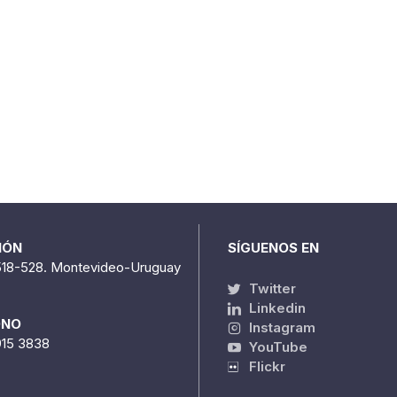
IÓN
SÍGUENOS EN
518-528. Montevideo-Uruguay
Twitter
Linkedin
ONO
Instagram
915 3838
YouTube
Flickr