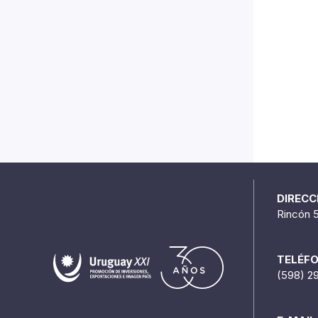
DIRECC
Rincón 
TELÉF
(598) 2