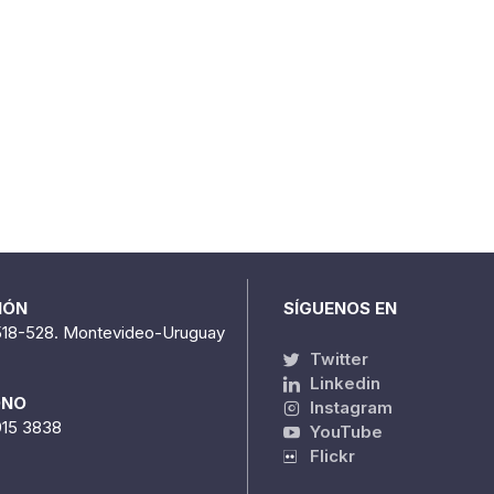
IÓN
SÍGUENOS EN
518-528. Montevideo-Uruguay
Twitter
Linkedin
ONO
Instagram
915 3838
YouTube
Flickr