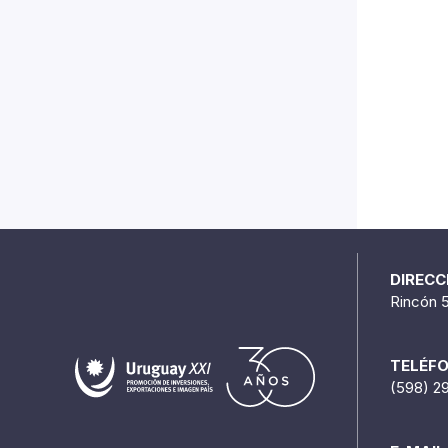
DIRECC
Rincón 
TELÉF
(598) 2