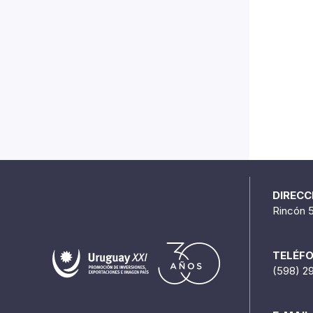
DIRECC
Rincón 
TELÉF
(598) 2