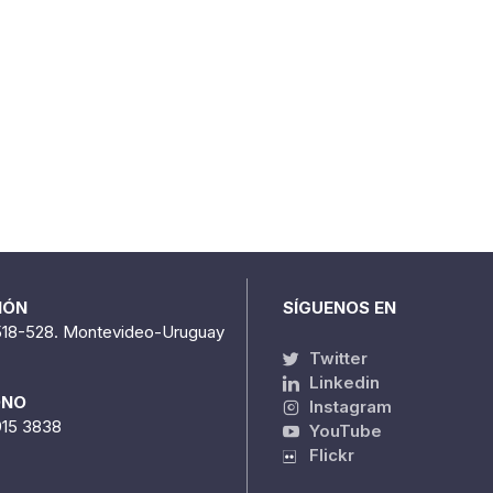
IÓN
SÍGUENOS EN
518-528. Montevideo-Uruguay
Twitter
Linkedin
ONO
Instagram
915 3838
YouTube
Flickr