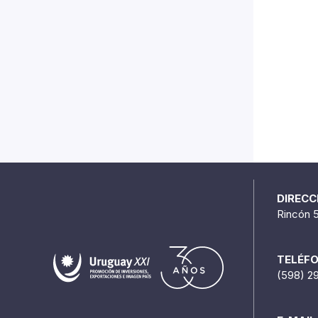
DIRECC
Rincón 
TELÉF
(598) 2