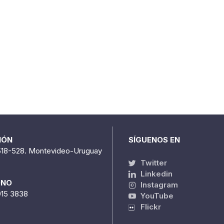
IÓN
SÍGUENOS EN
518-528. Montevideo-Uruguay
Twitter
Linkedin
ONO
Instagram
915 3838
YouTube
Flickr