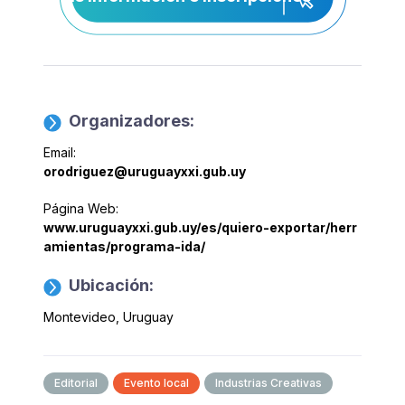
aquí
Organizadores:
Email:
orodriguez@uruguayxxi.gub.uy
Página Web:
www.uruguayxxi.gub.uy/es/quiero-exportar/herr
amientas/programa-ida/
Ubicación:
Montevideo, Uruguay
Editorial
Evento local
Industrias Creativas