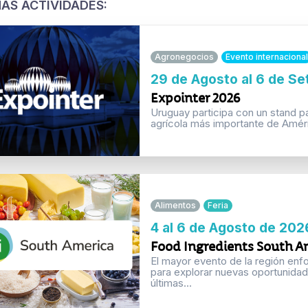
AS ACTIVIDADES:
Agronegocios
Evento internacional
29 de Agosto al 6 de S
Expointer 2026
Uruguay participa con un stand p
agrícola más importante de Améri
Alimentos
Feria
4 al 6 de Agosto de 202
Food Ingredients South Am
El mayor evento de la región enfoc
para explorar nuevas oportunida
últimas...