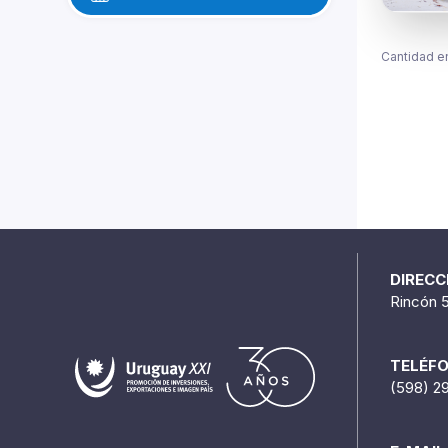
Cantidad e
DIRECC
Rincón 
TELÉF
(598) 2