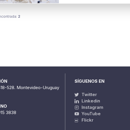
ncontrada:
2
IÓN
SÍGUENOS EN
518-528. Montevideo-Uruguay
Twitter
Linkedin
ONO
Instagram
915 3838
YouTube
Flickr