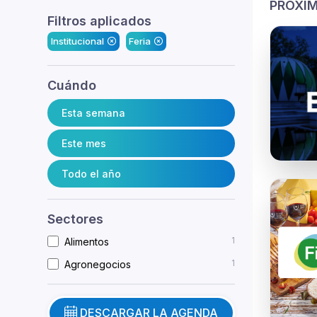
PRÓXIM
Filtros aplicados
Institucional
Feria
Cuándo
Esta semana
Este mes
Todo el año
Sectores
1
Alimentos
1
Agronegocios
DESCARGAR LA AGENDA