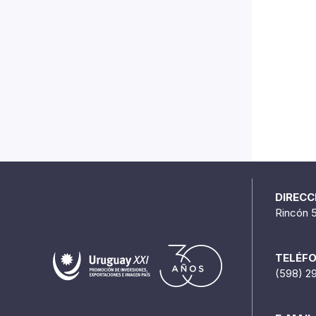
DIRECC
Rincón 
TELÉF
(598) 2