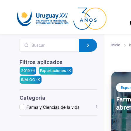
Inicio
N
Filtros aplicados
2019
Exportaciones
INALOG
Expor
Categoría
Farma
abre
1
Farma y Ciencias de la vida