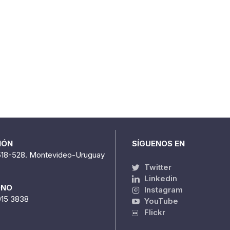
IÓN
SÍGUENOS EN
518-528. Montevideo-Uruguay
Twitter
Linkedin
ONO
Instagram
915 3838
YouTube
Flickr