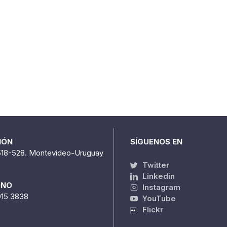
IÓN
SÍGUENOS EN
518-528. Montevideo-Uruguay
Twitter
Linkedin
ONO
Instagram
915 3838
YouTube
Flickr