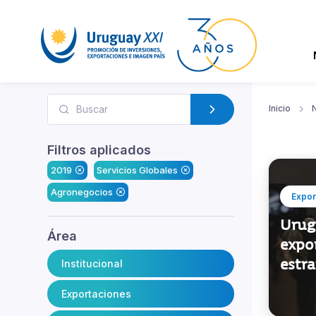
Inicio
N
Filtros aplicados
2019
Servicios Globales
Agronegocios
Expor
Urug
Área
expor
estra
Institucional
Exportaciones