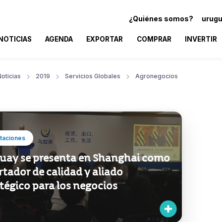
¿Quiénes somos?
urugu
NOTICIAS
AGENDA
EXPORTAR
COMPRAR
INVERTIR
oticias
2019
Servicios Globales
Agronegocios
taciones
uay se presenta en Shanghai como
tador de calidad y aliado
tégico para los negocios