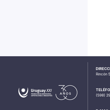
DIRECC
Rincón 
TELÉF
(598) 2