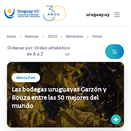
uruguay.uy
Inicio
Noticias
2023
Alimentos
Vinos
Ordenar por: Orden alfabético
de A a Z
Marca País
Las bodegas uruguayas Garzón y
Bouza entre las 50 mejores del
mundo