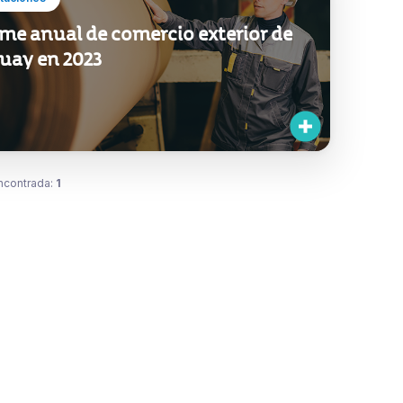
me anual de comercio exterior de
uay en 2023
ncontrada:
1