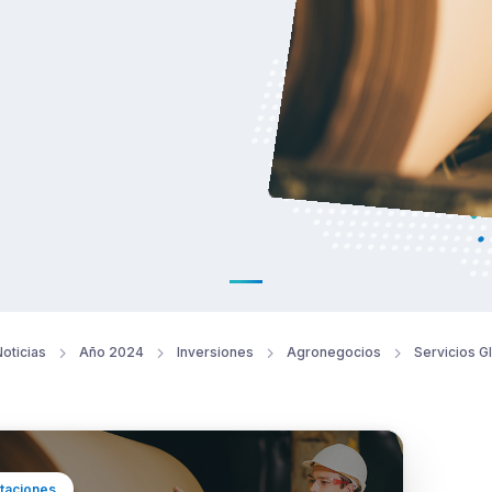
oticias
Año 2024
Inversiones
Agronegocios
Servicios G
taciones