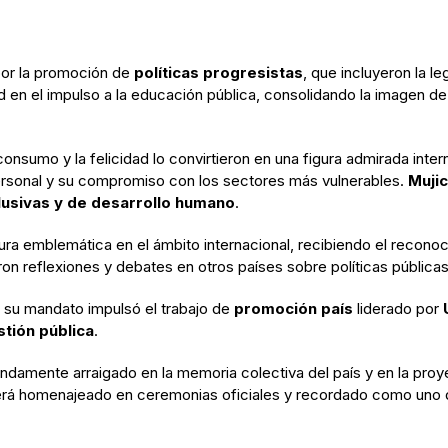
or la promoción de
políticas progresistas
, que incluyeron la le
dad en el impulso a la educación pública, consolidando la imagen
 consumo y la felicidad lo convirtieron en una figura admirada int
ersonal y su compromiso con los sectores más vulnerables.
Mujic
clusivas y de desarrollo humano
.
ura emblemática en el ámbito internacional, recibiendo el reconoc
on reflexiones y debates en otros países sobre políticas pública
 su mandato impulsó el trabajo de
promoción país
liderado por
tión pública
.
undamente arraigado en la memoria colectiva del país y en la proy
será homenajeado en ceremonias oficiales y recordado como uno d