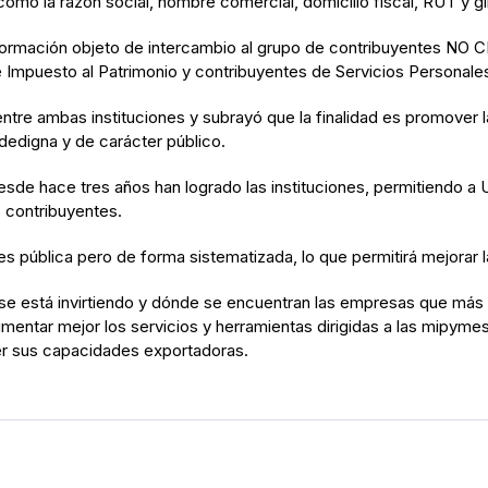
mo la razón social, nombre comercial, domicilio fiscal, RUT y gir
información objeto de intercambio al grupo de contribuyentes NO 
Impuesto al Patrimonio y contribuyentes de Servicios Personales
tre ambas instituciones y subrayó que la finalidad es promover la
idedigna y de carácter público.
 desde hace tres años han logrado las instituciones, permitiendo 
 contribuyentes.
es pública pero de forma sistematizada, lo que permitirá mejorar 
 se está invirtiendo y dónde se encuentran las empresas que más
mentar mejor los servicios y herramientas dirigidas a las mipy
er sus capacidades exportadoras.