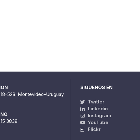
IÓN
SÍGUENOS EN
518-528. Montevideo-Uruguay
Twitter
Linkedin
ONO
Instagram
915 3838
YouTube
Flickr