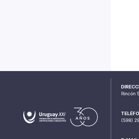
DIRECC
Rincón 
TELÉF
(598) 2