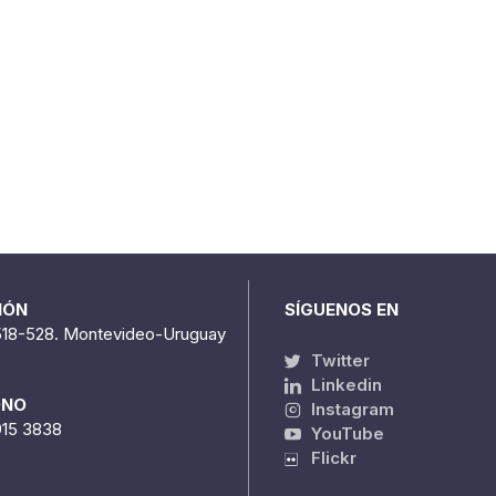
IÓN
SÍGUENOS EN
518-528. Montevideo-Uruguay
Twitter
Linkedin
ONO
Instagram
915 3838
YouTube
Flickr