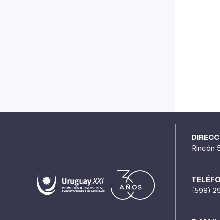
DIRECC
Rincón 
TELÉF
(598) 2