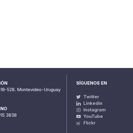
IÓN
SÍGUENOS EN
518-528. Montevideo-Uruguay
Twitter
Linkedin
ONO
Instagram
915 3838
YouTube
Flickr