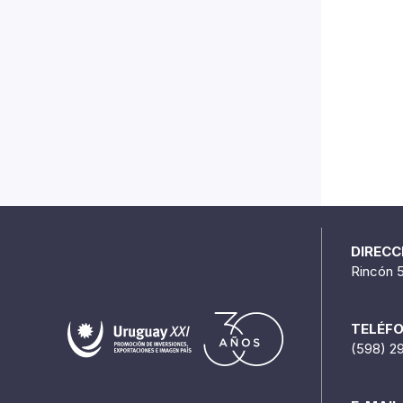
DIRECC
Rincón 
TELÉF
(598) 2