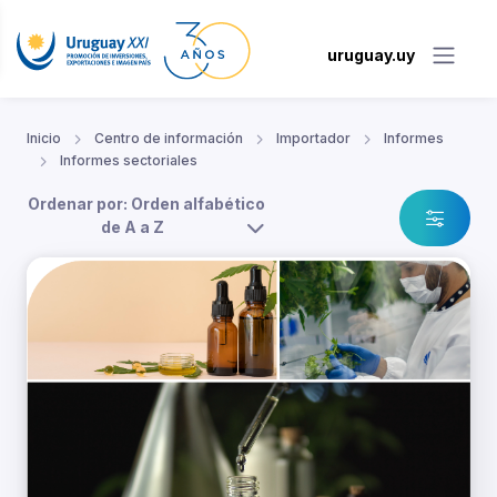
uruguay.uy
Inicio
Centro de información
Importador
Informes
Informes sectoriales
Ordenar por: Orden alfabético
de A a Z