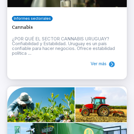
Informes sectoriales
Cannabis
¿POR QUÉ EL SECTOR CANNABIS URUGUAY?
Confiabilidad y Estabilidad. Uruguay es un país
confiable para hacer negocios. Ofrece estabilidad
política ...
Ver más