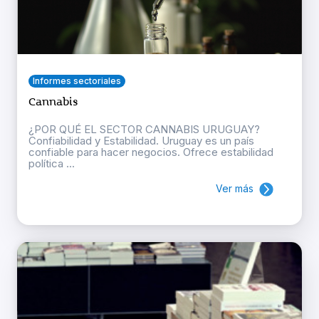
Informes sectoriales
Cannabis
¿POR QUÉ EL SECTOR CANNABIS URUGUAY?
Confiabilidad y Estabilidad. Uruguay es un país
confiable para hacer negocios. Ofrece estabilidad
política ...
Ver más