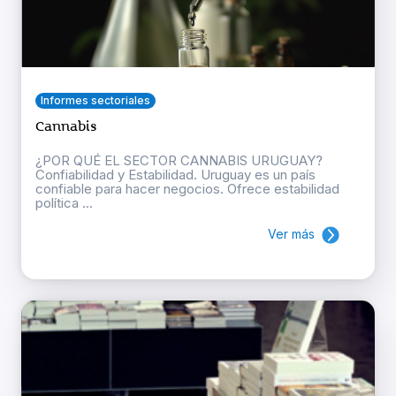
Informes sectoriales
Cannabis
¿POR QUÉ EL SECTOR CANNABIS URUGUAY?
Confiabilidad y Estabilidad. Uruguay es un país
confiable para hacer negocios. Ofrece estabilidad
política ...
Ver más