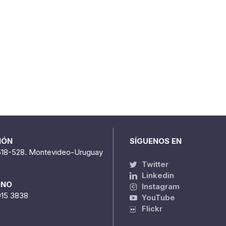
IÓN
SÍGUENOS EN
518-528. Montevideo-Uruguay
Twitter
Linkedin
ONO
Instagram
915 3838
YouTube
Flickr