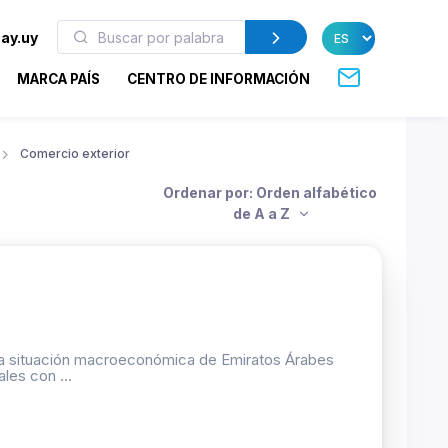
ay.uy
MARCA PAÍS
CENTRO DE INFORMACIÓN
Comercio exterior
Ordenar por: Orden alfabético
de A a Z
y la situación macroeconómica de Emiratos Árabes
les con ...