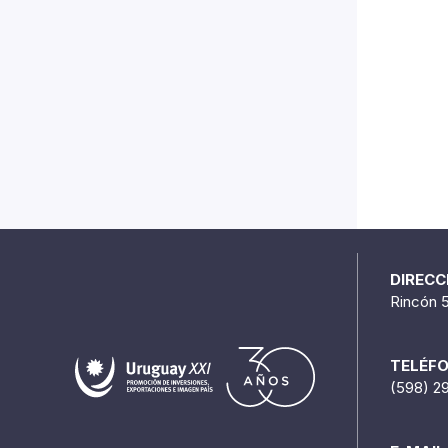
DIRECC
Rincón 
TELÉF
(598) 2