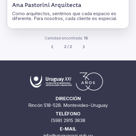
Ana Pastorini Arquitecta
Como arquitectos, sentimos que cada espacio es
diferente. Para nosotros, cada cliente es especial.
Cantidad encontrada:
15
2 / 2
DIRECCIÓN
Rincón 518-528. Montevideo-Uruguay
TELÉFONO
(598) 2915 3838
E-MAIL
info@uruguayxxi.gub.uy