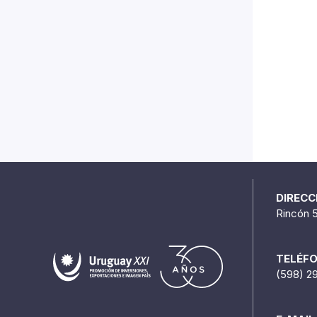
DIRECC
Rincón 
TELÉF
(598) 2