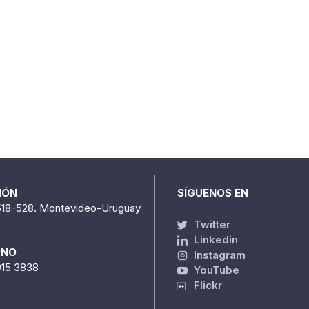
IÓN
SÍGUENOS EN
518-528. Montevideo-Uruguay
Twitter
Linkedin
ONO
Instagram
915 3838
YouTube
Flickr