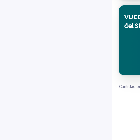
VUCE
del S
Cantidad e