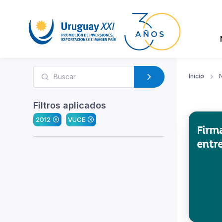
Inicio
N
Filtros aplicados
2012
VUCE
Firma
entr