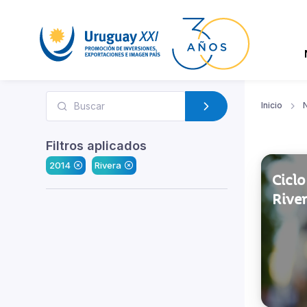
Inicio
N
Filtros aplicados
2014
Rivera
Ciclo
Rive