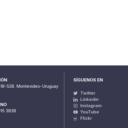
IÓN
SÍGUENOS EN
518-528. Montevideo-Uruguay
Twitter
Linkedin
ONO
Instagram
915 3838
YouTube
Flickr