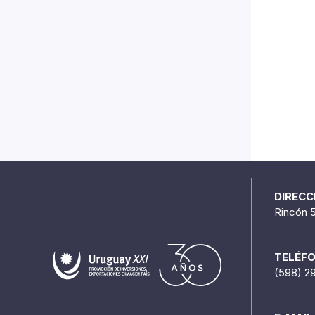
DIRECC
Rincón 
TELÉF
(598) 2