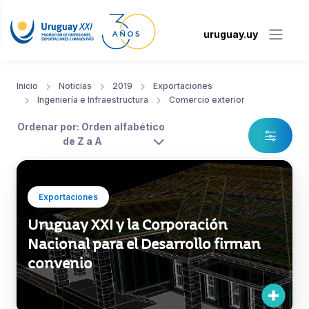
uruguay.uy
Inicio
Noticias
2019
Exportaciones
Ingeniería e Infraestructura
Comercio exterior
Ordenar por: Orden alfabético
de Z a A
Exportaciones
Uruguay XXI y la Corporación
Nacional para el Desarrollo firman
convenio