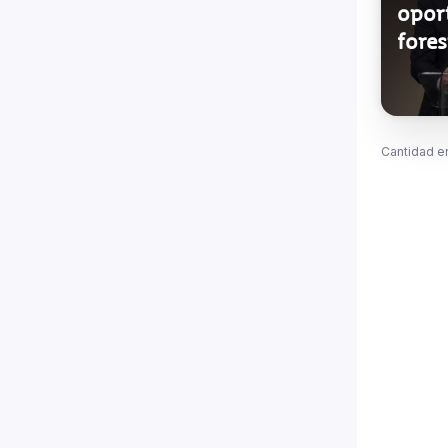
opor
fore
Cantidad e