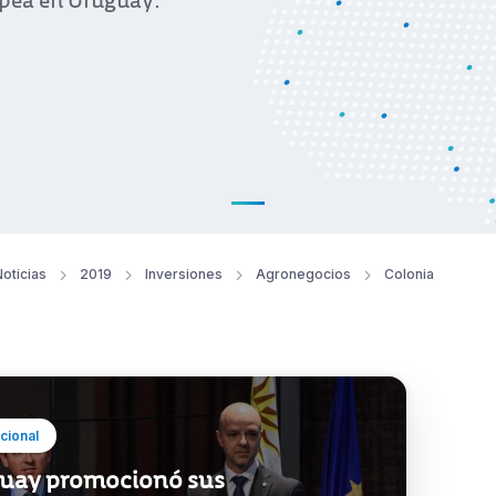
ropea en Uruguay.
oticias
2019
Inversiones
Agronegocios
Colonia
ucional
uay promocionó sus