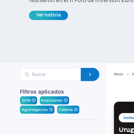
reunieron en el II Foro de Inversión Eu
Ver noticia
Inicio
N
Filtros aplicados
2019
Inversiones
Agronegocios
Colonia
Instit
Urug