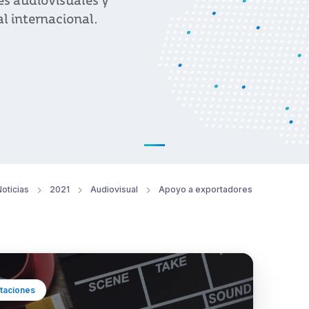
es audiovisuales y
l internacional.
oticias
2021
Audiovisual
Apoyo a exportadores
taciones