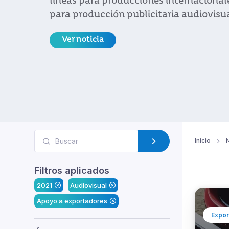
líneas para producciones internacional
para producción publicitaria audiovisua
Ver noticia
Inicio
N
Filtros aplicados
2021
Audiovisual
Apoyo a exportadores
Expor