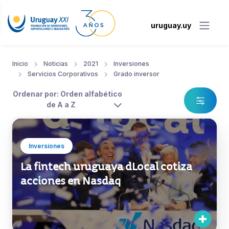
uruguay.uy
Inicio
Noticias
2021
Inversiones
Servicios Corporativos
Grado inversor
Ordenar por: Orden alfabético
de A a Z
Inversiones
La fintech uruguaya dLocal cotiza
acciones en Nasdaq