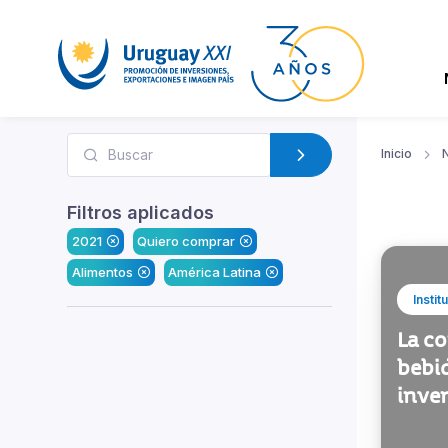
Inicio
N
Filtros aplicados
2021
Quiero comprar
Alimentos
América Latina
Instit
La co
bebi
inve