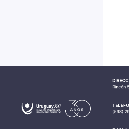
DIRECC
Rincón 
TELÉF
(598) 2