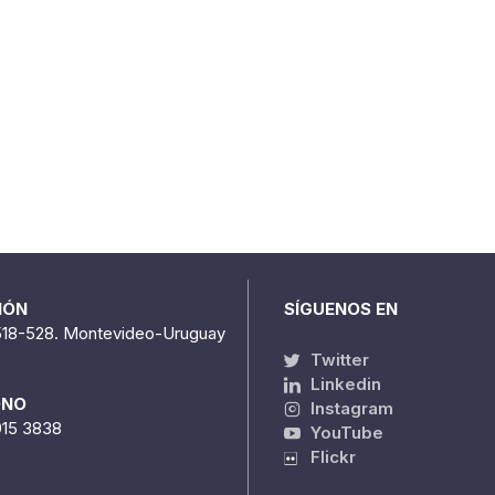
IÓN
SÍGUENOS EN
518-528. Montevideo-Uruguay
Twitter
Linkedin
ONO
Instagram
915 3838
YouTube
Flickr