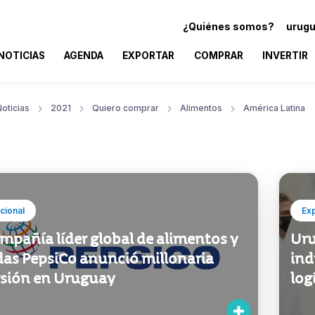
¿Quiénes somos?
urugu
NOTICIAS
AGENDA
EXPORTAR
COMPRAR
INVERTIR
oticias
2021
Quiero comprar
Alimentos
América Latina
ucional
Ex
mpañía líder global de alimentos y
Uru
das PepsiCo anunció millonaria
ind
rsión en Uruguay
log