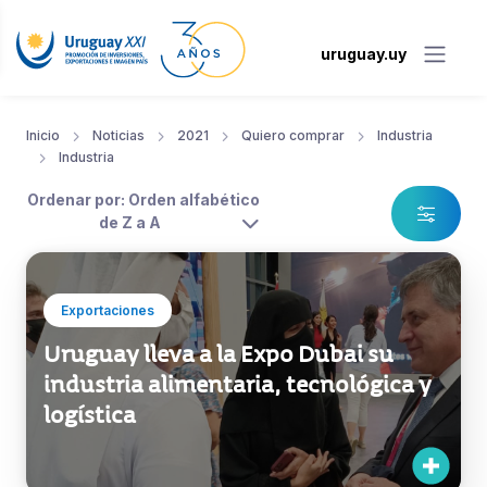
uruguay.uy
Inicio
Noticias
2021
Quiero comprar
Industria
Industria
Ordenar por: Orden alfabético
de Z a A
Exportaciones
Uruguay lleva a la Expo Dubai su
industria alimentaria, tecnológica y
logística