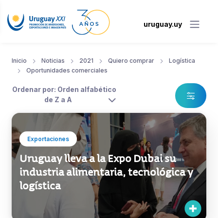
uruguay.uy
Inicio
Noticias
2021
Quiero comprar
Logística
Oportunidades comerciales
Ordenar por: Orden alfabético
de Z a A
Exportaciones
Uruguay lleva a la Expo Dubai su
industria alimentaria, tecnológica y
logística